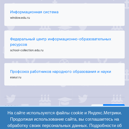
Информационная система
window.edu.ru
Федеральный центр информационно-образовательных
ресурсов
school-collection.edu.ru
Профсоюз работников народного образования и науки
eseur.ru
ООО "Центр
Найти
образования и
На сайте используются файлы cookie и Яндекс.Метрики.
вход
консалтинга"
Продолжая использование сайта, вы соглашаетесь на
Версия
Волгоград 2008-
обработку своих персональных данных. Подробности об
регистрация
сайта для
2026