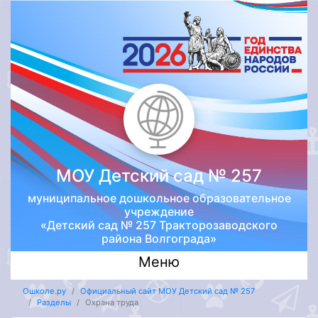
МОУ Детский сад № 257
муниципальное дошкольное образовательное
учреждение
«Детский сад № 257 Тракторозаводского
района Волгограда»
Меню
Ошколе.ру
Официальный сайт МОУ Детский сад № 257
Разделы
Охрана труда