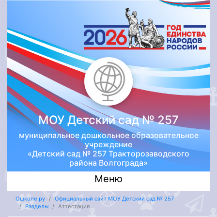
МОУ Детский сад № 257
муниципальное дошкольное образовательное
учреждение
«Детский сад № 257 Тракторозаводского
района Волгограда»
Меню
Ошколе.ру
Официальный сайт МОУ Детский сад № 257
Разделы
Аттестация